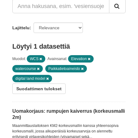
Lajittelu
Löytyi 1 datasettiä
Muodot:
WCS
Avainsanat:
Elevation
watercourse
Paikkatietoaineisto
digital land model
Suodattimen tulokset
Uomakorjaus: rumpujen kaiverrus (korkeusmalli
2m)
Maanmittauslaitoksen KM2-korkeusmallin kanssa yhteensopiva
korkeusmalli, jossa alkuperäisiä korkeusarvoja on alennettu
erityisesti virtavesikohteiden (viivamaiset sekä...