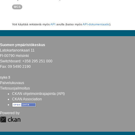
WCS
Voit käyttää rekisteriä myös
API
avulla (katso myös
API-dokumentaatio
).
Suomen ympäristökeskus
Latokartanonkaari 11
FI-00790 Helsinki
Switchboard: +358 295 251 000
Fax: 09 5490 2190
syke.fi
Palvelukuvaus
Tietosuojailmoitus
CKAN ohjelmointirajapinta (API)
CKAN Association
Powered by