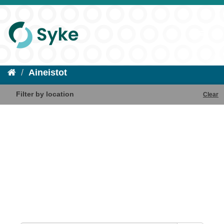
Aineistot
Filter by location
Clear