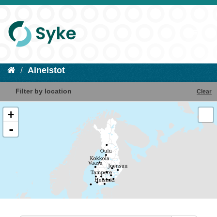
Aineistot
Filter by location
Clear
+
-