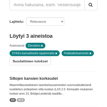
Lajittelu
Löytyi 3 aineistoa
Avainsanat:
Elevation
SYKEn kansallisella rajapinnalla
Paikkatietoaineisto
Suodattimen tulokset
Siltojen kansien korkeudet
Maanmittauslaitoksen laserkeilausaineiston vuorovaikutteisesti
luokitellun pistepilven silta-luokan (LAS 2.0 -formaatin mukainen
luokan arvo 10, Bridge) pisteistä laadittu...
ZIP
WCS