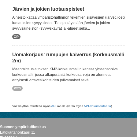
Järvien ja jokien luotauspisteet
Aineisto kattaa ympäristöhallinnon tekemien sisävesien (järvet, joet)
luotauksien syvyystiedot. Tietoja käytetään järvien ja jokien
syvyysaineiston (syvyyskäyrät ja -alueet sekä...
ZIP
Uomakorjaus: rumpujen kaiverrus (korkeusmalli
2m)
Maanmittauslaitoksen KM2-korkeusmallin kanssa yhteensopiva
korkeusmalli, jossa alkuperäisiä korkeusarvoja on alennettu
erityisesti virtavesikohteiden (viivamaiset sekä...
WCS
Voit käyttää rekisteriä myös
API
avulla (katso myös
API-dokumentaatio
).
Suomen ympäristökeskus
Latokartanonkaari 11