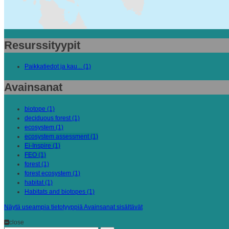
Resurssityypit
Paikkatiedot ja kau... (1)
Avainsanat
biotope (1)
deciduous forest (1)
ecosystem (1)
ecosystem assessment (1)
Ei-Inspire (1)
FEO (1)
forest (1)
forest ecosystem (1)
habitat (1)
Habitats and biotopes (1)
Näytä useampia tietotyyppiä Avainsanat sisältävät
close