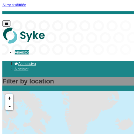
Siirry sisältöön
Aineistot
Aloitussivu
Aineistot
Filter by location
+
-