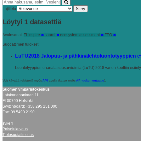
Siirry
Lajittelu
Löytyi 1 datasettiä
Avainsanat:
Ei-Inspire
saarni
ecosystem assessment
FEO
Suodattimen tulokset
LuTU2018 Jalopuu- ja pähkinälehtoluontotyyppien esi
Luontotyyppien uhanalaisuusarviointia (LuTU) 2018 varten koottiin esiintym
Voit käyttää rekisteriä myös
API
avulla (katso myös
API-dokumentaatio
).
Suomen ympäristökeskus
Latokartanonkaari 11
FI-00790 Helsinki
Switchboard: +358 295 251 000
Fax: 09 5490 2190
syke.fi
Palvelukuvaus
Tietosuojailmoitus