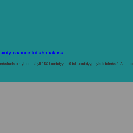
intymäaineistot uhanalaisu...
äaineistoja yhteensä yli 150 luontotyypistä tai luontotyyppiyhdistelmästä. Aineisto 