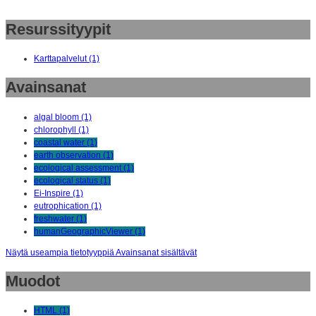
Resurssityypit
Karttapalvelut (1)
Avainsanat
algal bloom (1)
chlorophyll (1)
coastal water (1)
earth observation (1)
ecological assessment (1)
ecological status (1)
Ei-Inspire (1)
eutrophication (1)
freshwater (1)
humanGeographicViewer (1)
Näytä useampia tietotyyppiä Avainsanat sisältävät
Muodot
HTML (1)