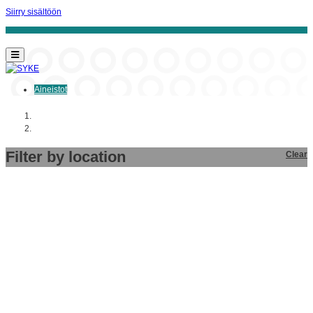
Siirry sisältöön
Aineistot
Aloitussivu
Aineistot
Filter by location
Clear