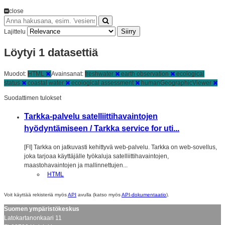
close
Siirry
Lajittelu
Löytyi 1 datasettiä
Muodot:
HTML
Avainsanat:
freshwater
earth observation
ecological
status
coastal water
ecological assessment
humanGeographicViewer
Suodattimen tulokset
Tarkka-palvelu satelliittihavaintojen
hyödyntämiseen / Tarkka service for uti...
[FI] Tarkka on jatkuvasti kehittyvä web-palvelu. Tarkka on web-sovellus,
joka tarjoaa käyttäjälle työkaluja satelliittihavaintojen,
maastohavaintojen ja mallinnettujen...
HTML
Voit käyttää rekisteriä myös
API
avulla (katso myös
API-dokumentaatio
).
Suomen ympäristökeskus
Latokartanonkaari 11