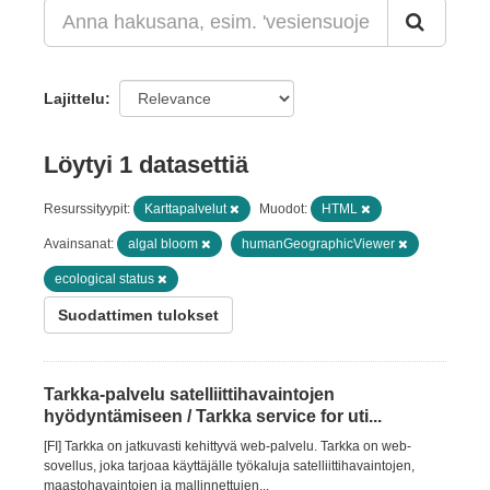
Lajittelu
Löytyi 1 datasettiä
Resurssityypit:
Karttapalvelut
Muodot:
HTML
Avainsanat:
algal bloom
humanGeographicViewer
ecological status
Suodattimen tulokset
Tarkka-palvelu satelliittihavaintojen
hyödyntämiseen / Tarkka service for uti...
[FI] Tarkka on jatkuvasti kehittyvä web-palvelu. Tarkka on web-
sovellus, joka tarjoaa käyttäjälle työkaluja satelliittihavaintojen,
maastohavaintojen ja mallinnettujen...