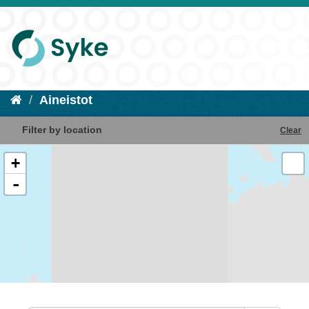
Aineistot
Filter by location
Clear
+
-