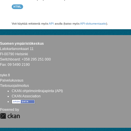
HTML
Voit käyttää rekisteriä myös
API
avulla (katso myös
API-dokumentaatio
).
Suomen ympäristökeskus
Latokartanonkaari 11
FI-00790 Helsinki
Switchboard: +358 295 251 000
Fax: 09 5490 2190
syke.fi
Palvelukuvaus
Tietosuojailmoitus
CKAN ohjelmointirajapinta (API)
CKAN Association
Powered by