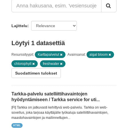
Lajittelu
Löytyi 1 datasettiä
Resurssityypit:
Karttapalvelut
Avainsanat:
algal bloom
chlorophyll
freshwater
Suodattimen tulokset
Tarkka-palvelu satelliittihavaintojen
hyödyntämiseen / Tarkka service for uti...
[FI] Tarkka on jatkuvasti kehittyvä web-palvelu. Tarkka on web-
sovellus, joka tarjoaa käyttäjälle työkaluja satelliittihavaintojen,
maastohavaintojen ja mallinnettujen...
HTML