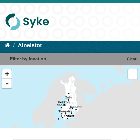
Aineistot
Filter by location
Clear
+
-