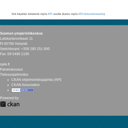
Voit käyttää rekisteriä myös
API
avulla (katso myös
API-dokumentaatio
).
Suomen ympäristökeskus
Latokartanonkaari 11
FI-00790 Helsinki
Switchboard: +358 295 251 000
Fax: 09 5490 2190
syke.fi
Palvelukuvaus
Tietosuojailmoitus
CKAN ohjelmointirajapinta (API)
CKAN Association
Powered by