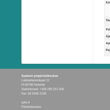
Käy
Saa
Pa
Aj
Aj
Pal
Suomen ympäristökeskus
Latokartanonkaari 11
FI-00790 Helsinki
Switchboard: +358 295 251 000
Fax: 09 5490 2190
syke.fi
Palvelukuvaus