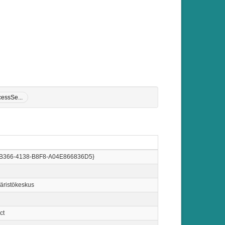
essSe...
B366-4138-B8F8-A04E866836D5}
ristökeskus
ct