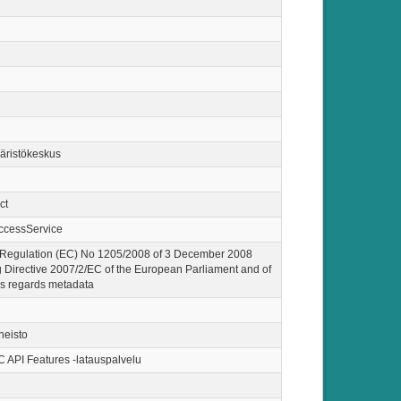
ristökeskus
ct
ccessService
Regulation (EC) No 1205/2008 of 3 December 2008
 Directive 2007/2/EC of the European Parliament and of
as regards metadata
neisto
API Features -latauspalvelu