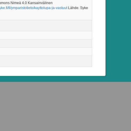
mmons Nimeä 4.0 Kansainvälinen
ke.fi/fi/ymparistotieto/kayttolupa-ja-vastuut
Lähde: Syke