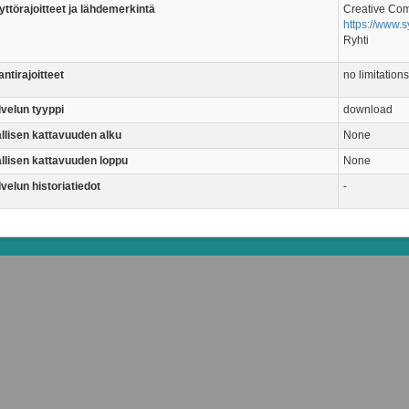
ttörajoitteet ja lähdemerkintä
Creative Co
https://www.sy
Ryhti
ntirajoitteet
no limitations
lvelun tyyppi
download
allisen kattavuuden alku
None
allisen kattavuuden loppu
None
velun historiatiedot
-