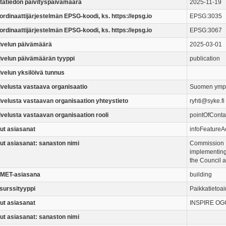
tatiedon päivityspäivämäärä
2025-11-19
ordinaattijärjestelmän EPSG-koodi, ks. https://epsg.io
EPSG:3035
ordinaattijärjestelmän EPSG-koodi, ks. https://epsg.io
EPSG:3067
lvelun päivämäärä
2025-03-01
lvelun päivämäärän tyyppi
publication
lvelun yksilöivä tunnus
lvelusta vastaava organisaatio
Suomen ympä
lvelusta vastaavan organisaation yhteystieto
ryhti@syke.fi
lvelusta vastaavan organisaation rooli
pointOfConta
ut asiasanat
infoFeatureA
ut asiasanat: sanaston nimi
Commission 
implementing
the Council 
MET-asiasana
building
surssityyppi
Paikkatietoai
ut asiasanat
INSPIRE OGC 
ut asiasanat: sanaston nimi