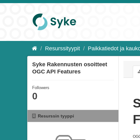
Resurssityypit
Paikkatiedot ja kauko
Syke Rakennusten osoitteet
OGC API Features
Followers
0
S
F
Resurssin tyyppi
OGC 