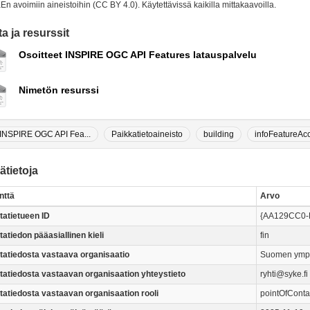
n avoimiin aineistoihin (CC BY 4.0). Käytettävissä kaikilla mittakaavoilla.
a ja resurssit
Osoitteet INSPIRE OGC API Features latauspalvelu
Nimetön resurssi
INSPIRE OGC API Fea...
Paikkatietoaineisto
building
infoFeatureAcc
ätietoja
nttä
Arvo
tatietueen ID
{AA129CC0-
atiedon pääasiallinen kieli
fin
tatiedosta vastaava organisaatio
Suomen ympä
tatiedosta vastaavan organisaation yhteystieto
ryhti@syke.fi
tatiedosta vastaavan organisaation rooli
pointOfConta