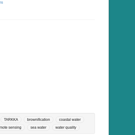
ms
TARKKA
brownification
coastal water
mote sensing
sea water
water quality