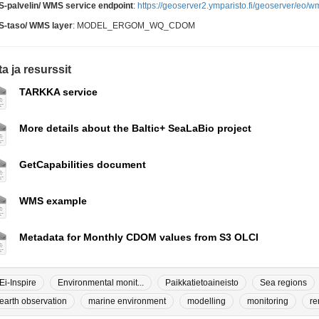
-palvelin/ WMS service endpoint
:
https://geoserver2.ymparisto.fi/geoserver/eo/w
-taso/ WMS layer
: MODEL_ERGOM_WQ_CDOM
a ja resurssit
TARKKA service
More details about the Baltic+ SeaLaBio project
GetCapabilities document
WMS example
Metadata for Monthly CDOM values from S3 OLCI
Ei-Inspire
Environmental monit...
Paikkatietoaineisto
Sea regions
earth observation
marine environment
modelling
monitoring
re