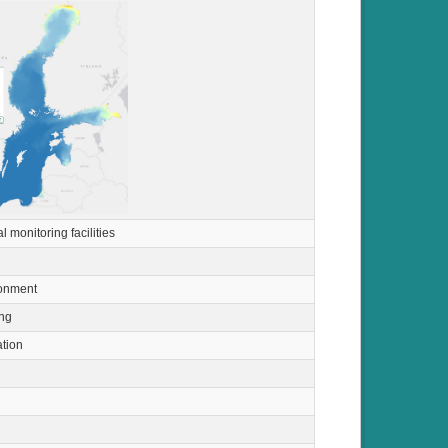
 monitoring facilities
ronment
ng
ation