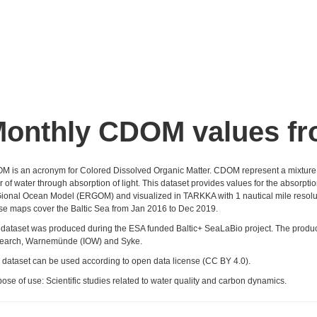
onthly CDOM values 
 is an acronym for Colored Dissolved Organic Matter. CDOM represent a mixture o
r of water through absorption of light. This dataset provides values for the absorp
onal Ocean Model (ERGOM) and visualized in TARKKA with 1 nautical mile resolut
e maps cover the Baltic Sea from Jan 2016 to Dec 2019.
dataset was produced during the ESA funded Baltic+ SeaLaBio project. The producers
earch, Warnemünde (IOW) and Syke.
 dataset can be used according to open data license (CC BY 4.0).
ose of use: Scientific studies related to water quality and carbon dynamics.