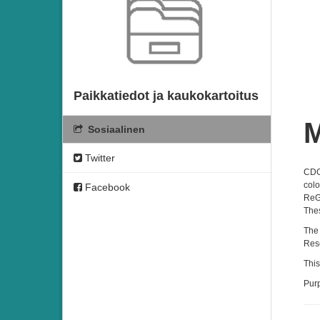
Paikkatiedot ja kaukokartoitus
M
Sosiaalinen
Twitter
CDOM
colo
Facebook
ReGi
Thes
The 
Res
This
Purp