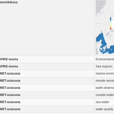
imerkkikuva
SPIRE-teema
Environmental
SPIRE-teema
Sea regions
MET-asiasana
marine envi
MET-asiasana
remote sensi
MET-asiasana
earth observ
MET-asiasana
coastal water
MET-asiasana
sea water
MET-asiasana
water quality