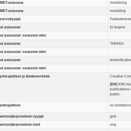
MET-asiasana
monitoring
MET-asiasana
modelling
surssityyppi
Paikkatietoai
ut asiasanat
Ei-Inspire
ut asiasanat: sanaston nimi
ut asiasanat
TARKKA
ut asiasanat: sanaston nimi
ut asiasanat
brownificatio
ut asiasanat: sanaston nimi
ttörajoitteet ja lähdemerkintä
Creative Comm
[EN]
IOW must
publications 
public.
ntirajoitteet
no limitations
neiston/järjestelmän tyyppi
grid
eiston/järjestelmän kieli
eng