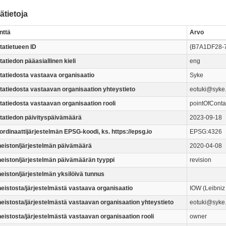
ätietoja
nttä
Arvo
tatietueen ID
{B7A1DF28-
atiedon pääasiallinen kieli
eng
tatiedosta vastaava organisaatio
Syke
tatiedosta vastaavan organisaation yhteystieto
eotuki@syke.
tatiedosta vastaavan organisaation rooli
pointOfConta
tatiedon päivityspäivämäärä
2023-09-18
ordinaattijärjestelmän EPSG-koodi, ks. https://epsg.io
EPSG:4326
neiston/järjestelmän päivämäärä
2020-04-08
neiston/järjestelmän päivämäärän tyyppi
revision
neiston/järjestelmän yksilöivä tunnus
neistosta/järjestelmästä vastaava organisaatio
IOW (Leibniz
neistosta/järjestelmästä vastaavan organisaation yhteystieto
eotuki@syke.
neistosta/järjestelmästä vastaavan organisaation rooli
owner