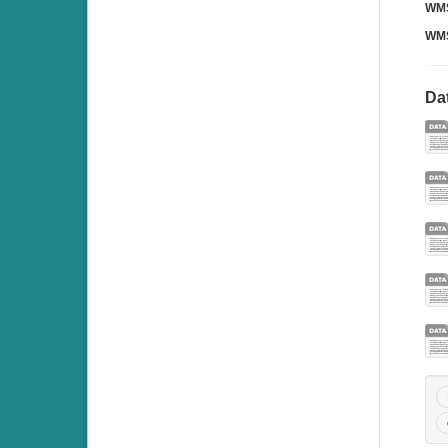
WMS
WMS
Dat