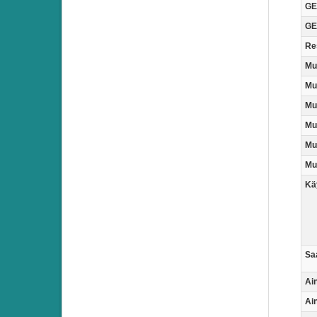
GE
GE
Re
Mu
Mu
Mu
Mu
Mu
Mu
Käy
Saa
Ai
Ain