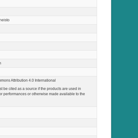
neisto
n
ons Attribution 4.0 International
 be cited as a source if the products are used in
or performances or otherwise made available to the