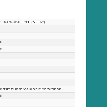
7516-4766-854D-E2CFF853BFAC}
fi
ct
 Institute for Baltic Sea Research Warnemuende)
fi