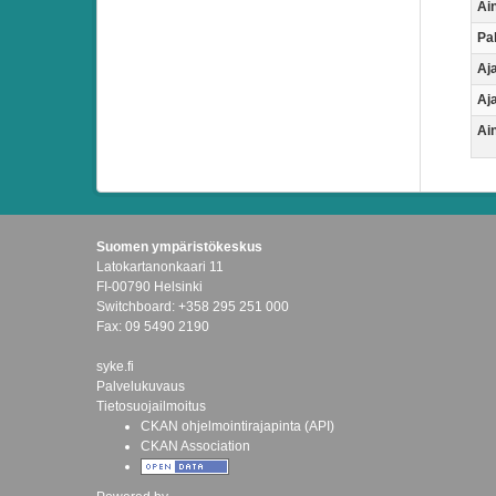
Ai
Pa
Aj
Aj
Ain
Suomen ympäristökeskus
Latokartanonkaari 11
FI-00790 Helsinki
Switchboard: +358 295 251 000
Fax: 09 5490 2190
syke.fi
Palvelukuvaus
Tietosuojailmoitus
CKAN ohjelmointirajapinta (API)
CKAN Association