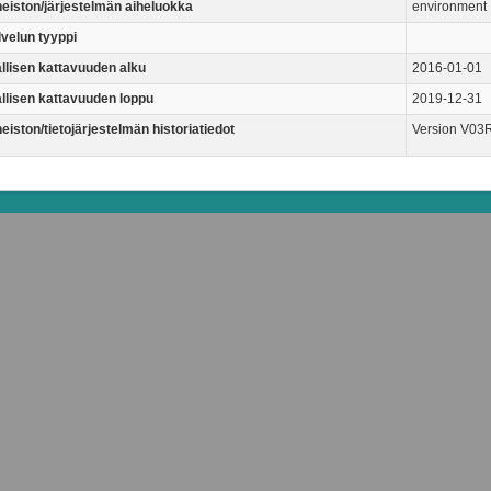
neiston/järjestelmän aiheluokka
environment
lvelun tyyppi
allisen kattavuuden alku
2016-01-01
allisen kattavuuden loppu
2019-12-31
eiston/tietojärjestelmän historiatiedot
Version V03