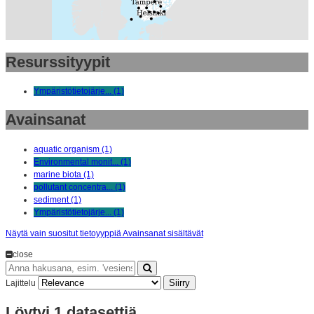
Resurssityypit
Ympäristötietojärje... (1)
Avainsanat
aquatic organism (1)
Environmental monit... (1)
marine biota (1)
pollutant concentra... (1)
sediment (1)
Ympäristötietojärje... (1)
Näytä vain suositut tietoyyppiä Avainsanat sisältävät
close
Siirry
Lajittelu
Löytyi 1 datasettiä