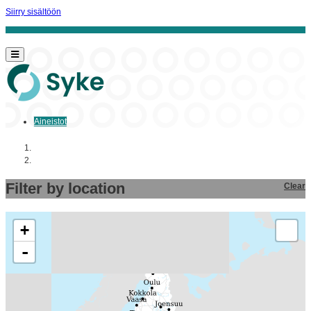
Siirry sisältöön
Aineistot
Aloitussivu
Aineistot
Filter by location
Clear
+
-