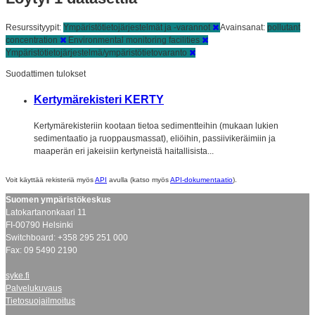
Resurssityypit:
Ympäristötietojärjestelmät ja -varannot
Avainsanat:
pollutant
concentration
Environmental monitoring facilities
Ympäristötietojärjestelmä/ympäristötietovaranto
Suodattimen tulokset
Kertymärekisteri KERTY
Kertymärekisteriin kootaan tietoa sedimentteihin (mukaan lukien
sedimentaatio ja ruoppausmassat), eliöihin, passiivikeräimiin ja
maaperän eri jakeisiin kertyneistä haitallisista...
Voit käyttää rekisteriä myös
API
avulla (katso myös
API-dokumentaatio
).
Suomen ympäristökeskus
Latokartanonkaari 11
FI-00790 Helsinki
Switchboard: +358 295 251 000
Fax: 09 5490 2190
syke.fi
Palvelukuvaus
Tietosuojailmoitus