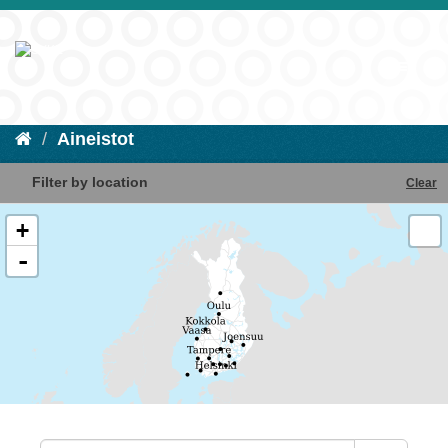
Aineistot
Filter by location
Clear
+
-