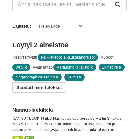
Lajittelu
Löytyi 2 aineistoa
Resurssityypit:
Paikkatiedot ja kaukokartoitus
Muodot:
WFS
Avainsanat:
Meriluonto ja lajisto
Ei-Inspire
biogeographical region
Velmu
Suodattimen tulokset
Nannut-luokittelu
NANNUT-LUOKITTELU Nannut-työkalu perustuu Martin Snickarsin
NANNUT –hankkeessa kehittämään, makrokasvillisuuteen ja
sinisimpukoihin keskittyvään menetelmään. Luokittelussa on...
WMS
WFS