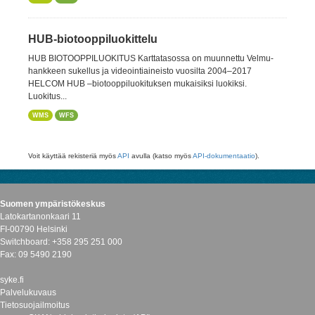
HUB-biotooppiluokittelu
HUB BIOTOOPPILUOKITUS Karttatasossa on muunnettu Velmu-
hankkeen sukellus ja videointiaineisto vuosilta 2004–2017
HELCOM HUB –biotooppiluokituksen mukaisiksi luokiksi.
Luokitus...
WMS
WFS
Voit käyttää rekisteriä myös
API
avulla (katso myös
API-dokumentaatio
).
Suomen ympäristökeskus
Latokartanonkaari 11
FI-00790 Helsinki
Switchboard: +358 295 251 000
Fax: 09 5490 2190
syke.fi
Palvelukuvaus
Tietosuojailmoitus