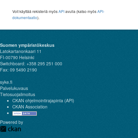
Voit käyttää rekisteriä myös
API
avulla (katso myös
API-
dokumentaatio
).
Suomen ympäristökeskus
Latokartanonkaari 11
FI-00790 Helsinki
Switchboard: +358 295 251 000
Fax: 09 5490 2190
syke.fi
Palvelukuvaus
Tietosuojailmoitus
CKAN ohjelmointirajapinta (API)
CKAN Association
Powered by