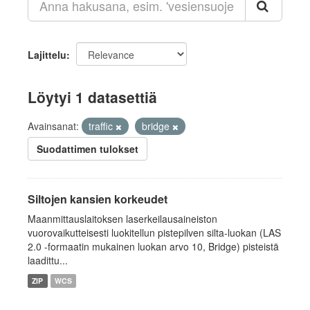
Lajittelu
Löytyi 1 datasettiä
Avainsanat:
traffic
bridge
Suodattimen tulokset
Siltojen kansien korkeudet
Maanmittauslaitoksen laserkeilausaineiston
vuorovaikutteisesti luokitellun pistepilven silta-luokan (LAS
2.0 -formaatin mukainen luokan arvo 10, Bridge) pisteistä
laadittu...
ZIP
WCS