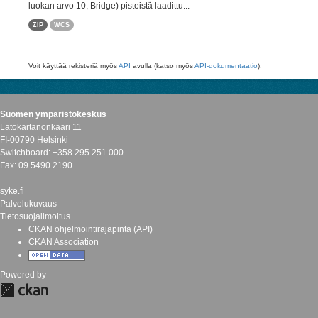
luokan arvo 10, Bridge) pisteistä laadittu...
ZIP
WCS
Voit käyttää rekisteriä myös
API
avulla (katso myös
API-dokumentaatio
).
Suomen ympäristökeskus
Latokartanonkaari 11
FI-00790 Helsinki
Switchboard: +358 295 251 000
Fax: 09 5490 2190
syke.fi
Palvelukuvaus
Tietosuojailmoitus
CKAN ohjelmointirajapinta (API)
CKAN Association
Powered by