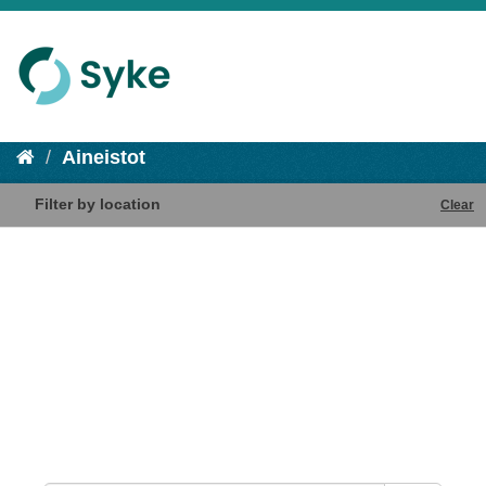
Aineistot
Filter by location
Clear