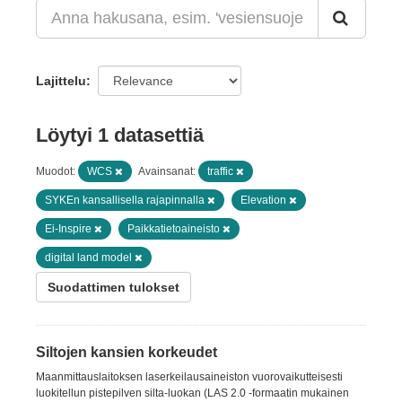
Lajittelu
Löytyi 1 datasettiä
Muodot:
WCS
Avainsanat:
traffic
SYKEn kansallisella rajapinnalla
Elevation
Ei-Inspire
Paikkatietoaineisto
digital land model
Suodattimen tulokset
Siltojen kansien korkeudet
Maanmittauslaitoksen laserkeilausaineiston vuorovaikutteisesti
luokitellun pistepilven silta-luokan (LAS 2.0 -formaatin mukainen