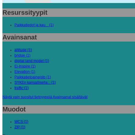
Resurssityypit
Paikkatiedot ja kau... (1)
Avainsanat
altitude (1)
bridge (1)
digital land model (1)
Ei-Inspire (1)
Elevation (1)
Paikkatietoaineisto (1)
SYKEn kansallisella... (1)
traffic (1)
Näytä vain suositut tietoyyppiä Avainsanat sisältävät
Muodot
WCS (1)
ZIP (1)