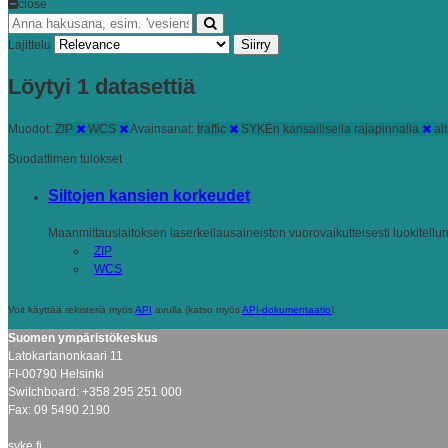
close
Siirry
Lajittelu
Löytyi 1 datasettiä
Muodot:
ZIP
WCS
Avainsanat:
traffic
SYKEn kansallisella rajapinnalla
al
Suodattimen tulokset
Siltojen kansien korkeudet
Maanmittauslaitoksen laserkeilausaineiston vuorovaikutteisesti luokitellun 
ZIP
WCS
Voit käyttää rekisteriä myös
API
avulla (katso myös
API-dokumentaatio
).
Suomen ympäristökeskus
Latokartanonkaari 11
FI-00790 Helsinki
Switchboard: +358 295 251 000
Fax: 09 5490 2190
syke.fi