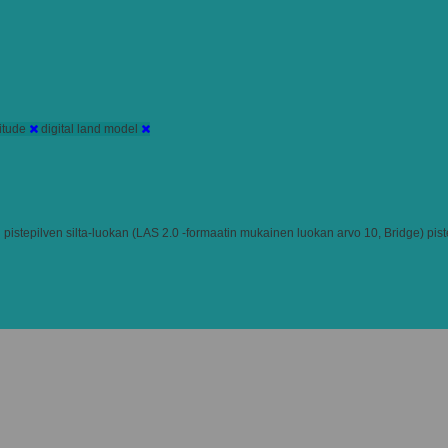
titude
digital land model
pistepilven silta-luokan (LAS 2.0 -formaatin mukainen luokan arvo 10, Bridge) pistei