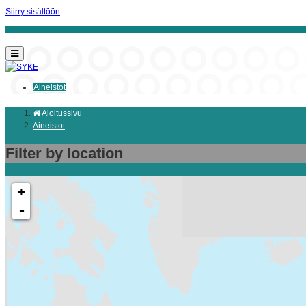
Siirry sisältöön
Aineistot
Aloitussivu
Aineistot
Filter by location
+
-