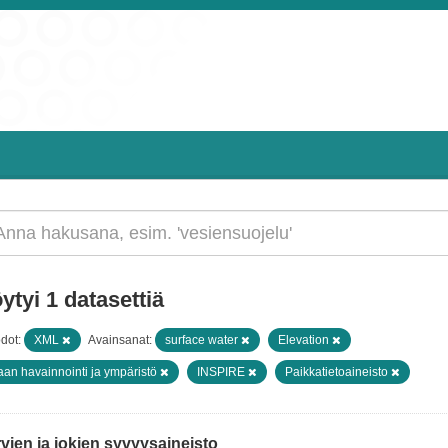
ytyi 1 datasettiä
dot:
XML
Avainsanat:
surface water
Elevation
an havainnointi ja ympäristö
INSPIRE
Paikkatietoaineisto
vien ja jokien syvyysaineisto