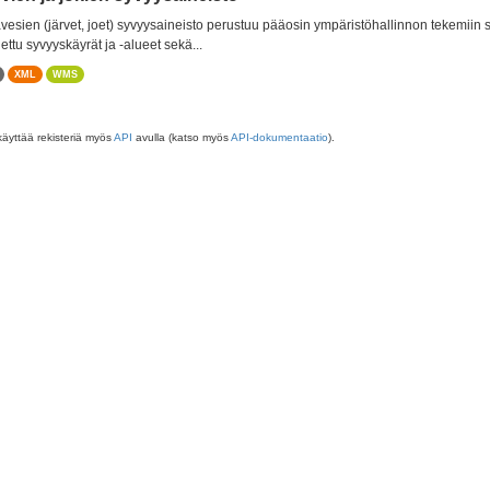
vesien (järvet, joet) syvyysaineisto perustuu pääosin ympäristöhallinnon tekemiin
ettu syvyyskäyrät ja -alueet sekä...
XML
WMS
käyttää rekisteriä myös
API
avulla (katso myös
API-dokumentaatio
).