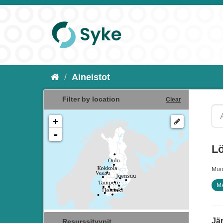
Aineistot
Filter by location
Clear
+
-
Lö
Muo
Ma
Jär
Resurssityypit