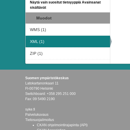
Näytä vain suositut tietoyyppiä Avainsanat
sisältävät
Muodot
WMS (1)
XML (1)
ZIP (1)
Suomen ympäristökeskus
Latokartanonkaari 11
FI-00790 Helsinki
Switchboard: +358 295 251 000
Fax: 09 5490 2190
syke.fi
Palvelukuvaus
Tietosuojailmoitus
CKAN ohjelmointirajapinta (API)