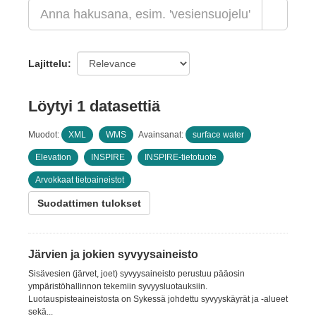
Lajittelu
Löytyi 1 datasettiä
Muodot:
XML
WMS
Avainsanat:
surface water
Elevation
INSPIRE
INSPIRE-tietotuote
Arvokkaat tietoaineistot
Suodattimen tulokset
Järvien ja jokien syvyysaineisto
Sisävesien (järvet, joet) syvyysaineisto perustuu pääosin
ympäristöhallinnon tekemiin syvyysluotauksiin.
Luotauspisteaineistosta on Sykessä johdettu syvyyskäyrät ja -alueet
sekä...