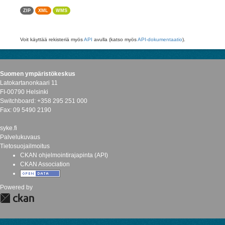
ZIP
XML
WMS
Voit käyttää rekisteriä myös
API
avulla (katso myös
API-dokumentaatio
).
Suomen ympäristökeskus
Latokartanonkaari 11
FI-00790 Helsinki
Switchboard: +358 295 251 000
Fax: 09 5490 2190
syke.fi
Palvelukuvaus
Tietosuojailmoitus
CKAN ohjelmointirajapinta (API)
CKAN Association
Powered by