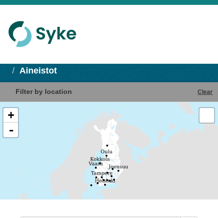
Aineistot
Filter by location
Clear
+
-