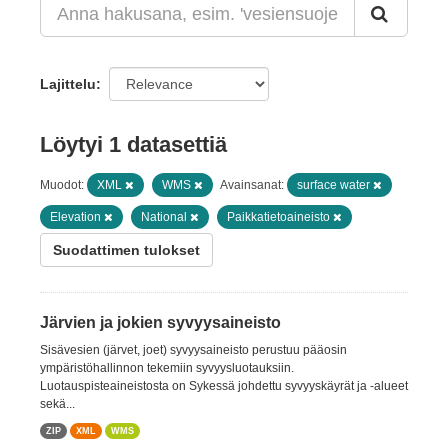
Lajittelu
Löytyi 1 datasettiä
Muodot:
XML
WMS
Avainsanat:
surface water
Elevation
National
Paikkatietoaineisto
Suodattimen tulokset
Järvien ja jokien syvyysaineisto
Sisävesien (järvet, joet) syvyysaineisto perustuu pääosin
ympäristöhallinnon tekemiin syvyysluotauksiin.
Luotauspisteaineistosta on Sykessä johdettu syvyyskäyrät ja -alueet
sekä...
ZIP
XML
WMS