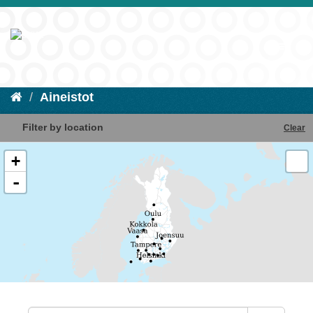
Aineistot
Filter by location
Clear
+
-