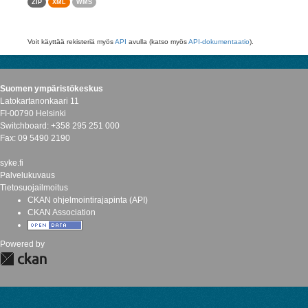
ZIP
XML
WMS
Voit käyttää rekisteriä myös
API
avulla (katso myös
API-dokumentaatio
).
Suomen ympäristökeskus
Latokartanonkaari 11
FI-00790 Helsinki
Switchboard: +358 295 251 000
Fax: 09 5490 2190
syke.fi
Palvelukuvaus
Tietosuojailmoitus
CKAN ohjelmointirajapinta (API)
CKAN Association
Powered by