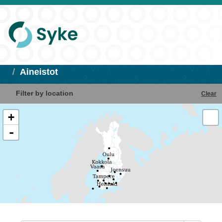
Aineistot
Filter by location
Clear
+
-