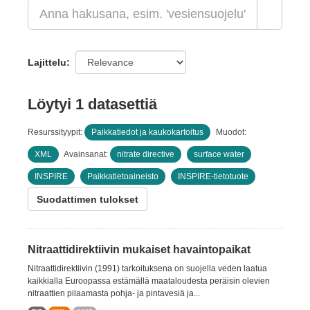
Lajittelu
Löytyi 1 datasettiä
Resurssityypit:
Paikkatiedot ja kaukokartoitus
Muodot:
XML
Avainsanat:
nitrate directive
surface water
INSPIRE
Paikkatietoaineisto
INSPIRE-tietotuote
Suodattimen tulokset
Nitraattidirektiivin mukaiset havaintopaikat
Nitraattidirektiivin (1991) tarkoituksena on suojella veden laatua
kaikkialla Euroopassa estämällä maataloudesta peräisin olevien
nitraattien pilaamasta pohja- ja pintavesiä ja...