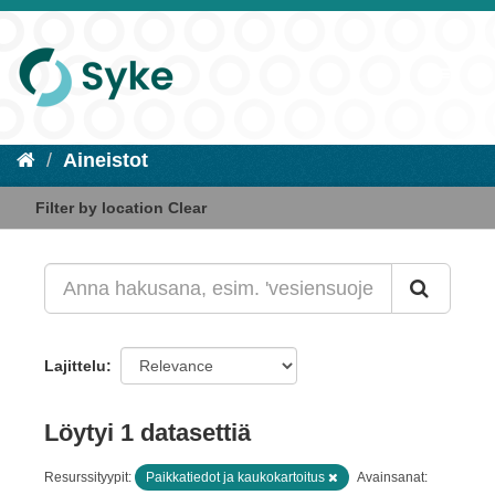
Aineistot
Filter by location
Clear
Lajittelu
Löytyi 1 datasettiä
Resurssityypit:
Paikkatiedot ja kaukokartoitus
Avainsanat: