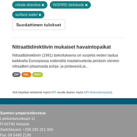
nitrate directive
INSPIRE-tietotuote
surface water
Suodattimen tulokset
Nitraattidirektiivin mukaiset havaintopaikat
Nitraattidirektiivin (1991) tarkoituksena on suojella veden laatua
kaikkialla Euroopassa estämällä maataloudesta peräisin olevien
nitraattien pilaamasta pohja- ja pintavesiä ja...
ZIP
XML
WMS
Voit käyttää rekisteriä myös
API
avulla (katso myös
API-dokumentaatio
).
Suomen ympäristökeskus
Latokartanonkaari 11
FI-00790 Helsinki
Switchboard: +358 295 251 000
Fax: 09 5490 2190