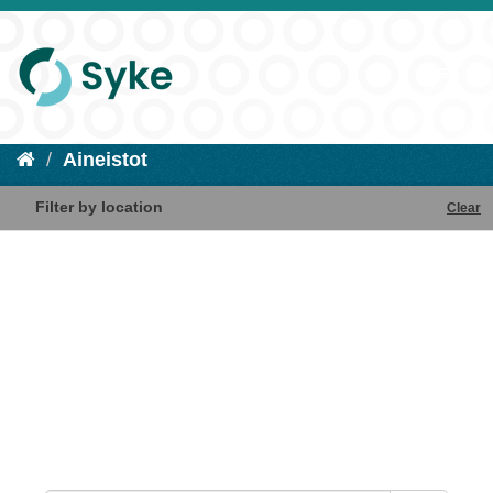
Aineistot
Filter by location
Clear