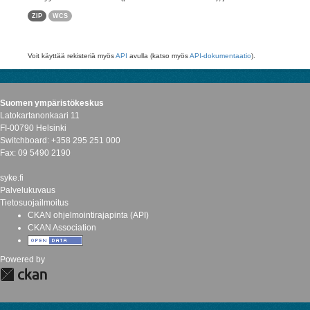
ZIP
WCS
Voit käyttää rekisteriä myös
API
avulla (katso myös
API-dokumentaatio
).
Suomen ympäristökeskus
Latokartanonkaari 11
FI-00790 Helsinki
Switchboard: +358 295 251 000
Fax: 09 5490 2190
syke.fi
Palvelukuvaus
Tietosuojailmoitus
CKAN ohjelmointirajapinta (API)
CKAN Association
Powered by