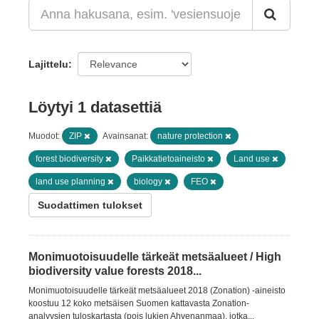
Lajittelu
Löytyi 1 datasettiä
Muodot:
ZIP
Avainsanat:
nature protection
forest biodiversity
Paikkatietoaineisto
Land use
land use planning
biology
FEO
Suodattimen tulokset
Monimuotoisuudelle tärkeät metsäalueet / High
biodiversity value forests 2018...
Monimuotoisuudelle tärkeät metsäalueet 2018 (Zonation) -aineisto
koostuu 12 koko metsäisen Suomen kattavasta Zonation-
analyysien tuloskartasta (pois lukien Ahvenanmaa), jotka...