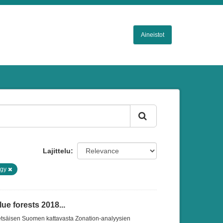
Aineistot
Lajittelu
ogy
ue forests 2018...
etsäisen Suomen kattavasta Zonation-analyysien