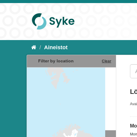
Aineistot
Filter by location
Clear
Lö
Ava
Mon
Moni
Resurssityypit