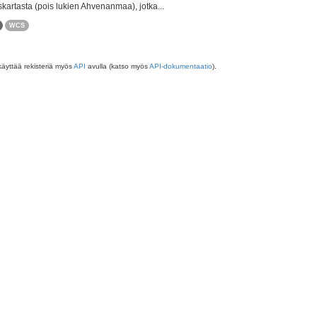
skartasta (pois lukien Ahvenanmaa), jotka...
WCS
käyttää rekisteriä myös
API
avulla (katso myös
API-dokumentaatio
).