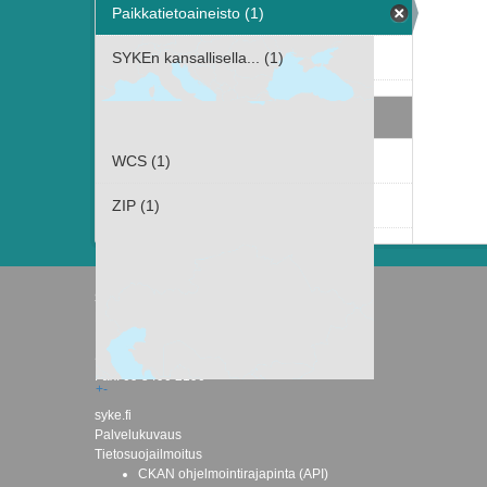
Paikkatietoaineisto (1)
SYKEn kansallisella... (1)
Muodot
WCS (1)
ZIP (1)
Suomen ympäristökeskus
Latokartanonkaari 11
FI-00790 Helsinki
Switchboard: +358 295 251 000
Fax: 09 5490 2190
+
-
syke.fi
Palvelukuvaus
Tietosuojailmoitus
CKAN ohjelmointirajapinta (API)