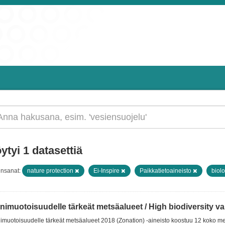
ytyi 1 datasettiä
insanat:
nature protection
Ei-Inspire
Paikkatietoaineisto
biol
imuotoisuudelle tärkeät metsäalueet / High biodiversity val
muotoisuudelle tärkeät metsäalueet 2018 (Zonation) -aineisto koostuu 12 koko m