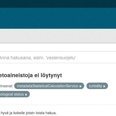
etoaineistoja ei löytynyt
insanat:
metadataStatisticalCalculationService
turbidity
ological status
 hyvä ja kokeile jotain toista hakua.