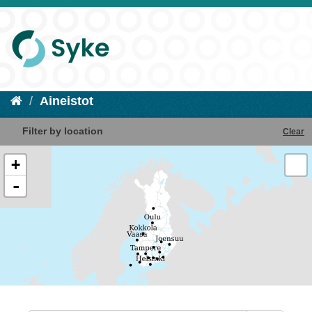
Aineistot
Filter by location
Clear
+
-