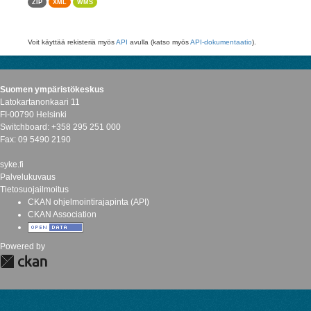
ZIP
XML
WMS
Voit käyttää rekisteriä myös
API
avulla (katso myös
API-dokumentaatio
).
Suomen ympäristökeskus
Latokartanonkaari 11
FI-00790 Helsinki
Switchboard: +358 295 251 000
Fax: 09 5490 2190
syke.fi
Palvelukuvaus
Tietosuojailmoitus
CKAN ohjelmointirajapinta (API)
CKAN Association
Powered by