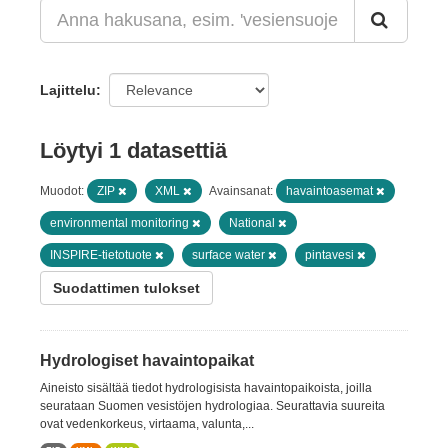
Lajittelu
Löytyi 1 datasettiä
Muodot:
ZIP
XML
Avainsanat:
havaintoasemat
environmental monitoring
National
INSPIRE-tietotuote
surface water
pintavesi
Suodattimen tulokset
Hydrologiset havaintopaikat
Aineisto sisältää tiedot hydrologisista havaintopaikoista, joilla
seurataan Suomen vesistöjen hydrologiaa. Seurattavia suureita
ovat vedenkorkeus, virtaama, valunta,...