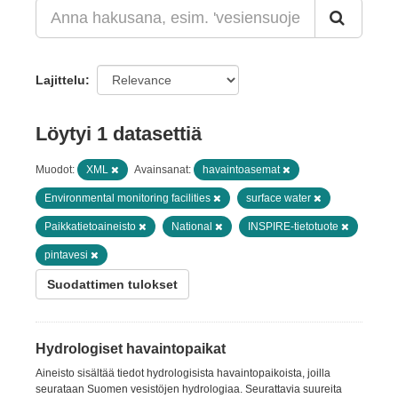
Lajittelu
Löytyi 1 datasettiä
Muodot:
XML
Avainsanat:
havaintoasemat
Environmental monitoring facilities
surface water
Paikkatietoaineisto
National
INSPIRE-tietotuote
pintavesi
Suodattimen tulokset
Hydrologiset havaintopaikat
Aineisto sisältää tiedot hydrologisista havaintopaikoista, joilla
seurataan Suomen vesistöjen hydrologiaa. Seurattavia suureita