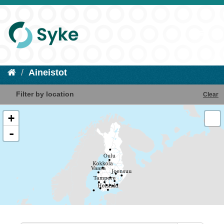
Aineistot
Filter by location
Clear
+
-