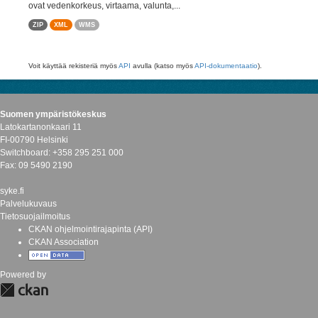
ovat vedenkorkeus, virtaama, valunta,...
ZIP
XML
WMS
Voit käyttää rekisteriä myös
API
avulla (katso myös
API-dokumentaatio
).
Suomen ympäristökeskus
Latokartanonkaari 11
FI-00790 Helsinki
Switchboard: +358 295 251 000
Fax: 09 5490 2190
syke.fi
Palvelukuvaus
Tietosuojailmoitus
CKAN ohjelmointirajapinta (API)
CKAN Association
Powered by