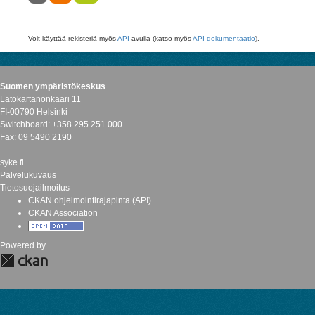
Voit käyttää rekisteriä myös
API
avulla (katso myös
API-dokumentaatio
).
Suomen ympäristökeskus
Latokartanonkaari 11
FI-00790 Helsinki
Switchboard: +358 295 251 000
Fax: 09 5490 2190
syke.fi
Palvelukuvaus
Tietosuojailmoitus
CKAN ohjelmointirajapinta (API)
CKAN Association
Powered by