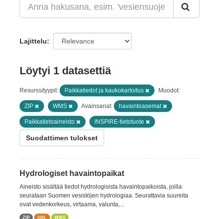
Lajittelu
Löytyi 1 datasettiä
Resurssityypit:
Paikkatiedot ja kaukokartoitus
Muodot:
ZIP
WMS
Avainsanat:
havaintoasemat
Paikkatietoaineisto
INSPIRE-tietotuote
Suodattimen tulokset
Hydrologiset havaintopaikat
Aineisto sisältää tiedot hydrologisista havaintopaikoista, joilla
seurataan Suomen vesistöjen hydrologiaa. Seurattavia suureita
ovat vedenkorkeus, virtaama, valunta,...
ZIP
XML
WMS