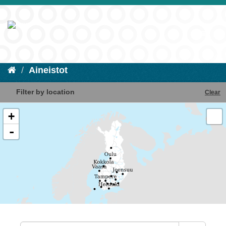
Aineistot
Filter by location
Clear
+
-