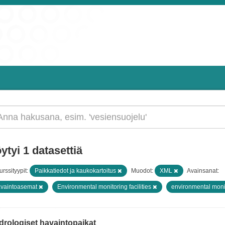
ytyi 1 datasettiä
rssityypit:
Paikkatiedot ja kaukokartoitus
Muodot:
XML
Avainsanat:
vaintoasemat
Environmental monitoring facilities
environmental moni
drologiset havaintopaikat