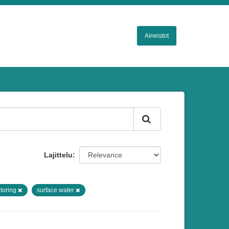
Aineistot
Lajittelu
toring
surface water