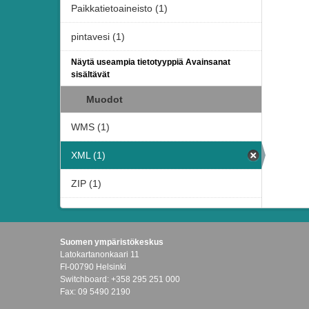
Paikkatietoaineisto (1)
pintavesi (1)
Näytä useampia tietotyyppiä Avainsanat
sisältävät
Muodot
WMS (1)
XML (1)
ZIP (1)
Suomen ympäristökeskus
Latokartanonkaari 11
FI-00790 Helsinki
Switchboard: +358 295 251 000
Fax: 09 5490 2190