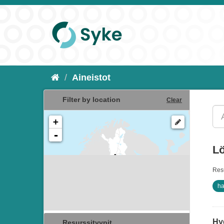
Aineistot
Filter by location
Clear
+
-
Lö
Resu
ha
Hy
Resurssityypit