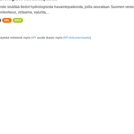
isto sisältää tiedot hydrologisista havaintopaikoista, joilla seurataan Suomen vesis
nkorkeus, virtaama, valunta,...
XML
WMS
käyttää rekisteriä myös
API
avulla (katso myös
API-dokumentaatio
).