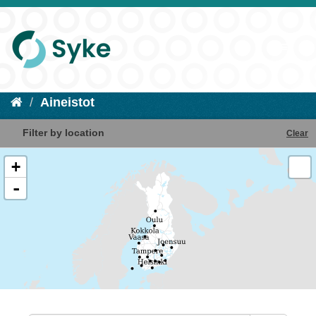
Aineistot
Filter by location
Clear
+
-