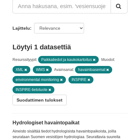
Lajittelu
Löytyi 1 datasettiä
Resurssityypit:
Paikkatiedot ja kaukokartoitus
Muodot:
XML
WMS
Avainsanat:
havaintoasemat
environmental monitoring
INSPIRE
INSPIRE-tietotuote
Suodattimen tulokset
Hydrologiset havaintopaikat
Aineisto sisältää tiedot hydrologisista havaintopaikoista, joilla
seurataan Suomen vesistöjen hydrologiaa. Seurattavia suureita