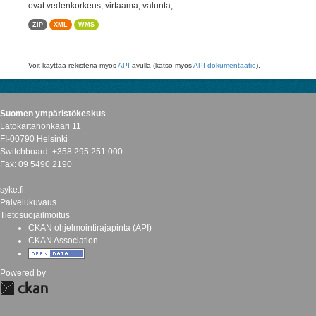
ovat vedenkorkeus, virtaama, valunta,...
ZIP
XML
WMS
Voit käyttää rekisteriä myös
API
avulla (katso myös
API-dokumentaatio
).
Suomen ympäristökeskus
Latokartanonkaari 11
FI-00790 Helsinki
Switchboard: +358 295 251 000
Fax: 09 5490 2190
syke.fi
Palvelukuvaus
Tietosuojailmoitus
CKAN ohjelmointirajapinta (API)
CKAN Association
Powered by