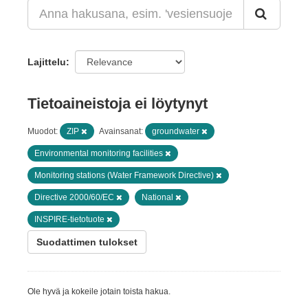
Lajittelu
Tietoaineistoja ei löytynyt
Muodot:
ZIP
Avainsanat:
groundwater
Environmental monitoring facilities
Monitoring stations (Water Framework Directive)
Directive 2000/60/EC
National
INSPIRE-tietotuote
Suodattimen tulokset
Ole hyvä ja kokeile jotain toista hakua.