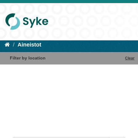
Aineistot
Filter by location
Clear