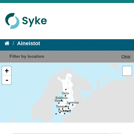
Aineistot
Filter by location
Clear
+
-