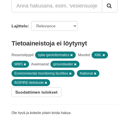
Lajittelu
Tietoaineistoja ei löytynyt
Resurssityypit:
syke-geoinformatics
Muodot:
XML
WMS
Avainsanat:
groundwater
Environmental monitoring facilities
National
INSPIRE-tietotuote
Suodattimen tulokset
Ole hyvä ja kokeile jotain toista hakua.