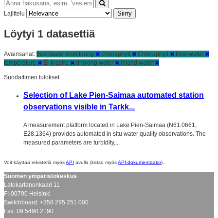
Siirry
Lajittelu
Löytyi 1 datasettiä
Avainsanat:
freshwater monitoring
chlorophyll
Chlorophyll
freshwater
temperature
Ei-Inspire
drinking water
inland water
Suodattimen tulokset
Selection of Lake Pien-Saimaa automated station
observations visible in Tarkk...
A measurement platform located in Lake Pien-Saimaa (N61.0661,
E28.1364) provides automated in situ water quality observations. The
measured parameters are turbidity,...
Voit käyttää rekisteriä myös
API
avulla (katso myös
API-dokumentaatio
).
Suomen ympäristökeskus
Latokartanonkaari 11
FI-00790 Helsinki
Switchboard: +358 295 251 000
Fax: 09 5490 2190