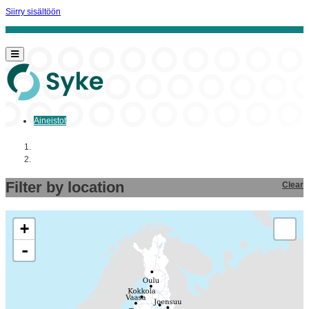
Siirry sisältöön
Aineistot
Aloitussivu
Aineistot
Filter by location
Clear
+
-