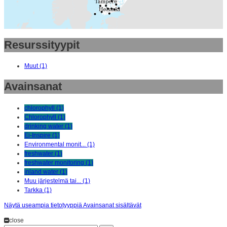
Resurssityypit
Muut (1)
Avainsanat
chlorophyll (1)
Chlorophyll (1)
drinking water (1)
Ei-Inspire (1)
Environmental monit... (1)
freshwater (1)
freshwater monitoring (1)
inland water (1)
Muu järjestelmä tai... (1)
Tarkka (1)
Näytä useampia tietotyyppiä Avainsanat sisältävät
close