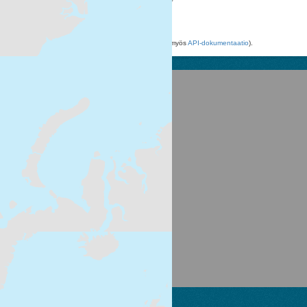
Voit käyttää rekisteriä myös
API
avulla (katso myös
API-dokumentaatio
).
Suomen ympäristökeskus
Latokartanonkaari 11
FI-00790 Helsinki
Switchboard: +358 295 251 000
Fax: 09 5490 2190
syke.fi
Palvelukuvaus
Tietosuojailmoitus
CKAN ohjelmointirajapinta (API)
CKAN Association
Powered by