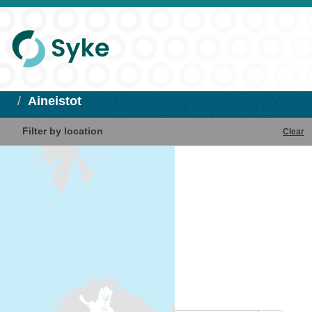
Aineistot
Filter by location
Clear