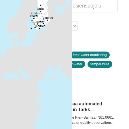
Lajittelu
Löytyi 1 datasettiä
Resurssityypit:
Muut
Avainsanat:
freshwater monitoring
chlorophyll
Chlorophyll
freshwater
temperature
drinking water
inland water
Suodattimen tulokset
Selection of Lake Pien-Saimaa automated
station observations visible in Tarkk...
A measurement platform located in Lake Pien-Saimaa (N61.0661,
E28.1364) provides automated in situ water quality observations.
The measured parameters are turbidity,...