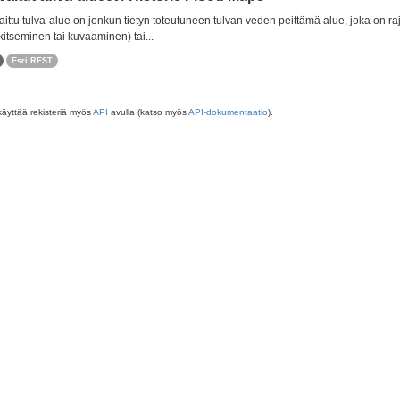
ittu tulva-alue on jonkun tietyn toteutuneen tulvan veden peittämä alue, joka on r
itseminen tai kuvaaminen) tai...
Esri REST
käyttää rekisteriä myös
API
avulla (katso myös
API-dokumentaatio
).