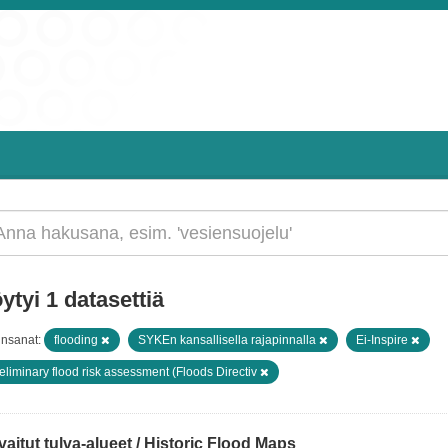
ytyi 1 datasettiä
insanat:
flooding
SYKEn kansallisella rajapinnalla
Ei-Inspire
eliminary flood risk assessment (Floods Directiv
aitut tulva-alueet / Historic Flood Maps