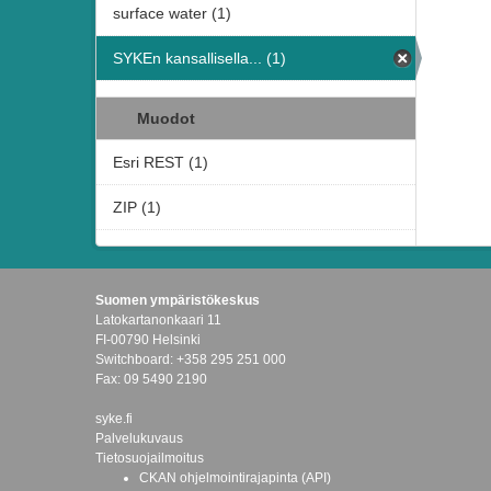
surface water (1)
SYKEn kansallisella... (1)
Muodot
Esri REST (1)
ZIP (1)
Suomen ympäristökeskus
Latokartanonkaari 11
FI-00790 Helsinki
Switchboard: +358 295 251 000
Fax: 09 5490 2190
syke.fi
Palvelukuvaus
Tietosuojailmoitus
CKAN ohjelmointirajapinta (API)