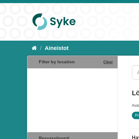
Aineistot
Filter by location
Clear
Lö
Ava
Pr
Hav
Resurssityypit