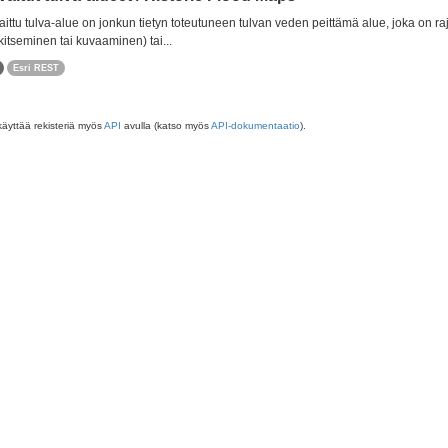
ittu tulva-alue on jonkun tietyn toteutuneen tulvan veden peittämä alue, joka on r
itseminen tai kuvaaminen) tai...
Esri REST
käyttää rekisteriä myös
API
avulla (katso myös
API-dokumentaatio
).