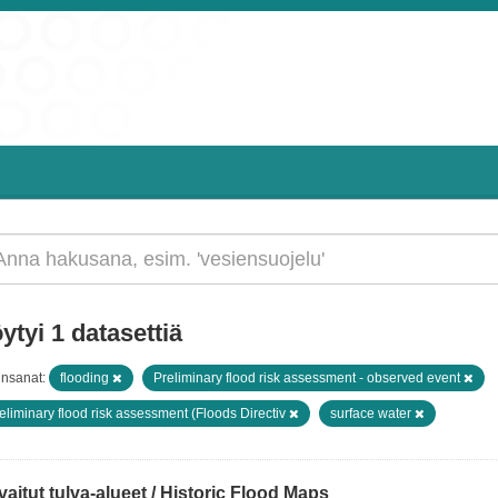
ytyi 1 datasettiä
insanat:
flooding
Preliminary flood risk assessment - observed event
eliminary flood risk assessment (Floods Directiv
surface water
aitut tulva-alueet / Historic Flood Maps