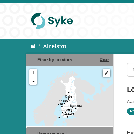
Aineistot
Filter by location
Clear
+
-
Lö
Ava
Pr
Hav
Resurssityypit