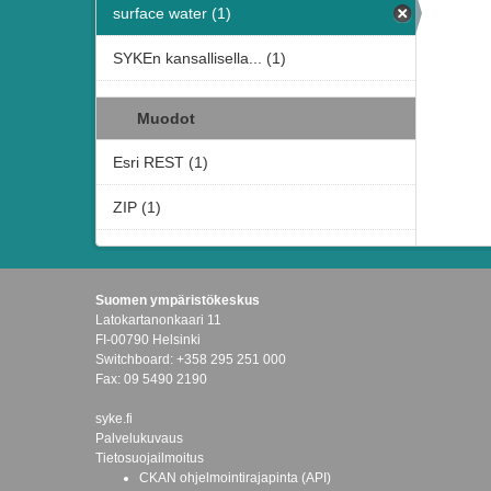
surface water (1)
SYKEn kansallisella... (1)
Muodot
Esri REST (1)
ZIP (1)
Suomen ympäristökeskus
Latokartanonkaari 11
FI-00790 Helsinki
Switchboard: +358 295 251 000
Fax: 09 5490 2190
syke.fi
Palvelukuvaus
Tietosuojailmoitus
CKAN ohjelmointirajapinta (API)