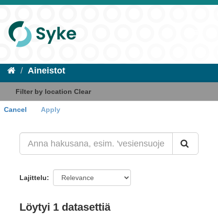
Aineistot
Filter by location
Clear
Cancel
Apply
+
-
Lajittelu
Löytyi 1 datasettiä