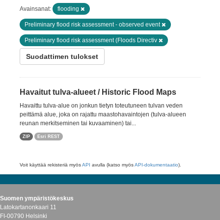
Avainsanat:
flooding
Preliminary flood risk assessment - observed event
Preliminary flood risk assessment (Floods Directiv
Suodattimen tulokset
Havaitut tulva-alueet / Historic Flood Maps
Havaittu tulva-alue on jonkun tietyn toteutuneen tulvan veden
peittämä alue, joka on rajattu maastohavaintojen (tulva-alueen
reunan merkitseminen tai kuvaaminen) tai...
ZIP
Esri REST
Voit käyttää rekisteriä myös
API
avulla (katso myös
API-dokumentaatio
).
Suomen ympäristökeskus
Latokartanonkaari 11
FI-00790 Helsinki