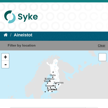
Aineistot
Filter by location
Clear
+
-