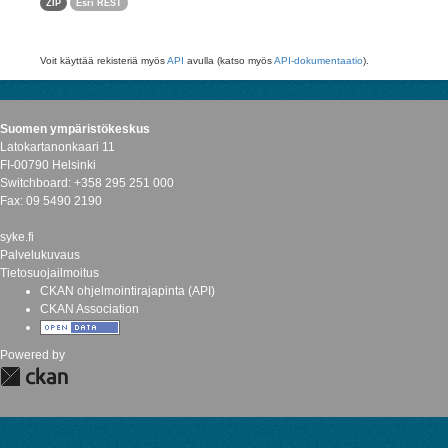
ZIP
Esri REST
Voit käyttää rekisteriä myös
API
avulla (katso myös
API-dokumentaatio
).
Suomen ympäristökeskus
Latokartanonkaari 11
FI-00790 Helsinki
Switchboard: +358 295 251 000
Fax: 09 5490 2190
syke.fi
Palvelukuvaus
Tietosuojailmoitus
CKAN ohjelmointirajapinta (API)
CKAN Association
Powered by