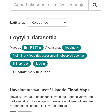
Lajittelu
Löytyi 1 datasettiä
Muodot:
Esri REST
Avainsanat:
flooding
Preliminary flood risk assessment - observed event
Ei-Inspire
flood
Suodattimen tulokset
Havaitut tulva-alueet / Historic Flood Maps
Havaittu tulva-alue on jonkun tietyn toteutuneen tulvan veden
peittämä alue, joka on rajattu maastohavaintojen (tulva-alueen
reunan merkitseminen tai kuvaaminen) tai...