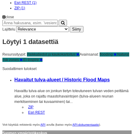
Esri REST (1)
ZIP (1)
close
Siirry
Lajittelu
Löytyi 1 datasettiä
Resurssityypit:
Paikkatiedot ja kaukokartoitus
Avainsanat:
flooding
Natural
risk zones
Ei-Inspire
Suodattimen tulokset
Havaitut tulva-alueet / Historic Flood Maps
Havaittu tulva-alue on jonkun tietyn toteutuneen tulvan veden peittämä
alue, joka on rajattu maastohavaintojen (tulva-alueen reunan
merkitseminen tai kuvaaminen) tai...
ZIP
Esri REST
Voit käyttää rekisteriä myös
API
avulla (katso myös
API-dokumentaatio
).
Suomen ympäristökeskus