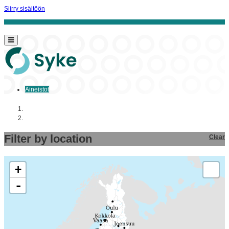
Siirry sisältöön
Aineistot
Aloitussivu
Aineistot
Filter by location
Clear
+
-