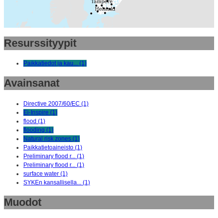
Resurssityypit
Paikkatiedot ja kau... (1)
Avainsanat
Directive 2007/60/EC (1)
Ei-Inspire (1)
flood (1)
flooding (1)
Natural risk zones (1)
Paikkatietoaineisto (1)
Preliminary flood r... (1)
Preliminary flood r... (1)
surface water (1)
SYKEn kansallisella... (1)
Muodot