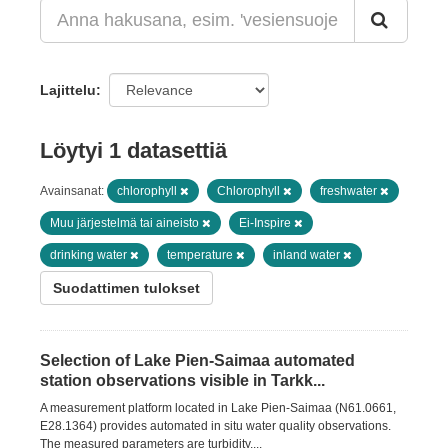
Lajittelu
Löytyi 1 datasettiä
Avainsanat:
chlorophyll
Chlorophyll
freshwater
Muu järjestelmä tai aineisto
Ei-Inspire
drinking water
temperature
inland water
Suodattimen tulokset
Selection of Lake Pien-Saimaa automated
station observations visible in Tarkk...
A measurement platform located in Lake Pien-Saimaa (N61.0661,
E28.1364) provides automated in situ water quality observations.
The measured parameters are turbidity,...