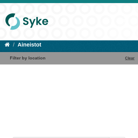
Aineistot
Filter by location
Clear