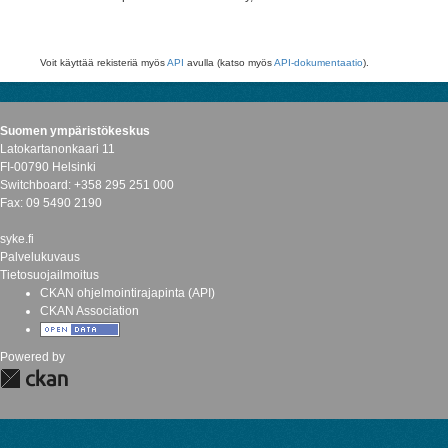
Voit käyttää rekisteriä myös
API
avulla (katso myös
API-dokumentaatio
).
Suomen ympäristökeskus
Latokartanonkaari 11
FI-00790 Helsinki
Switchboard: +358 295 251 000
Fax: 09 5490 2190
syke.fi
Palvelukuvaus
Tietosuojailmoitus
CKAN ohjelmointirajapinta (API)
CKAN Association
Powered by