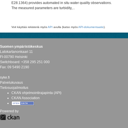
E28.1364) provides automated in situ water quality observations.
The measured parameters are turbidity,...
Voit käyttää rekisteriä myös
API
avulla (katso myös
API-dokumentaatio
).
Suomen ympäristökeskus
Latokartanonkaari 11
FI-00790 Helsinki
Switchboard: +358 295 251 000
Fax: 09 5490 2190
syke.fi
Palvelukuvaus
Tietosuojailmoitus
CKAN ohjelmointirajapinta (API)
CKAN Association
Powered by