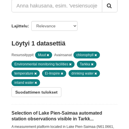
Lajittelu
Löytyi 1 datasettiä
Resurssityypit:
Muut
Avainsanat:
chlorophyll
Environmental monitoring facilities
Tarkka
temperature
Ei-Inspire
drinking water
inland water
Suodattimen tulokset
Selection of Lake Pien-Saimaa automated
station observations visible in Tarkk...
A measurement platform located in Lake Pien-Saimaa (N61.0661,