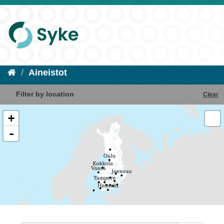
Aineistot
Filter by location
Clear
+
-