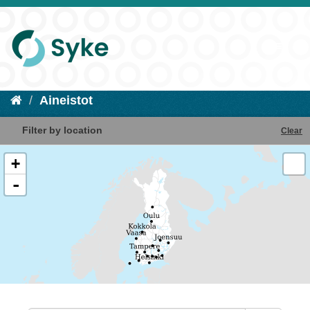
Aineistot
Filter by location
Clear
+
-