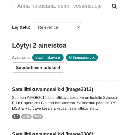
Lajittelu
Löytyi 2 aineistoa
Avainsanat:
Satelliittikuva
Orthoimagery
Suodattimen tulokset
Satelliittikuvamosaiikki (Image2012)
Suomen IMAGE2012 satelliittikuvamosaiikki on tuotettu Sykessä
EU:n Copernicus Gioland-hankkeessa. Se koostuu pääosin IRS,
LISS ja RapidEye kesän ja kevään satelliittikuvista....
ZIP
WMS
WCS
Satelliittikuvamosaiikki (Image2006)