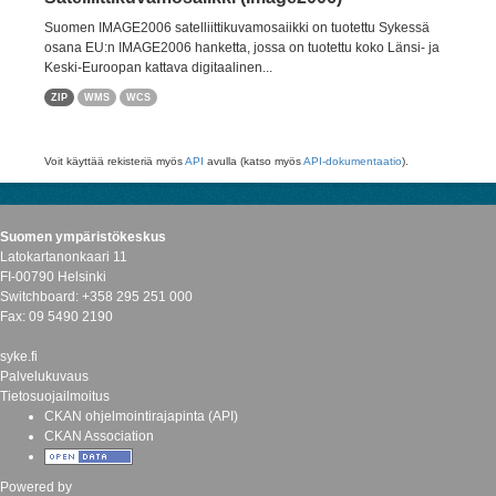
Suomen IMAGE2006 satelliittikuvamosaiikki on tuotettu Sykessä
osana EU:n IMAGE2006 hanketta, jossa on tuotettu koko Länsi- ja
Keski-Euroopan kattava digitaalinen...
ZIP
WMS
WCS
Voit käyttää rekisteriä myös
API
avulla (katso myös
API-dokumentaatio
).
Suomen ympäristökeskus
Latokartanonkaari 11
FI-00790 Helsinki
Switchboard: +358 295 251 000
Fax: 09 5490 2190
syke.fi
Palvelukuvaus
Tietosuojailmoitus
CKAN ohjelmointirajapinta (API)
CKAN Association
Powered by