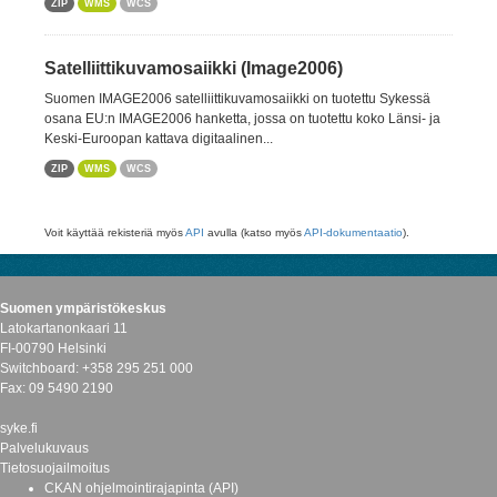
ZIP
WMS
WCS
Satelliittikuvamosaiikki (Image2006)
Suomen IMAGE2006 satelliittikuvamosaiikki on tuotettu Sykessä
osana EU:n IMAGE2006 hanketta, jossa on tuotettu koko Länsi- ja
Keski-Euroopan kattava digitaalinen...
ZIP
WMS
WCS
Voit käyttää rekisteriä myös
API
avulla (katso myös
API-dokumentaatio
).
Suomen ympäristökeskus
Latokartanonkaari 11
FI-00790 Helsinki
Switchboard: +358 295 251 000
Fax: 09 5490 2190
syke.fi
Palvelukuvaus
Tietosuojailmoitus
CKAN ohjelmointirajapinta (API)