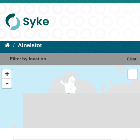
Aineistot
Filter by location
Clear
+
-