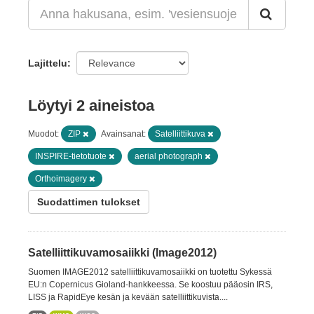
Lajittelu
Löytyi 2 aineistoa
Muodot:
ZIP
Avainsanat:
Satelliittikuva
INSPIRE-tietotuote
aerial photograph
Orthoimagery
Suodattimen tulokset
Satelliittikuvamosaiikki (Image2012)
Suomen IMAGE2012 satelliittikuvamosaiikki on tuotettu Sykessä
EU:n Copernicus Gioland-hankkeessa. Se koostuu pääosin IRS,
LISS ja RapidEye kesän ja kevään satelliittikuvista....