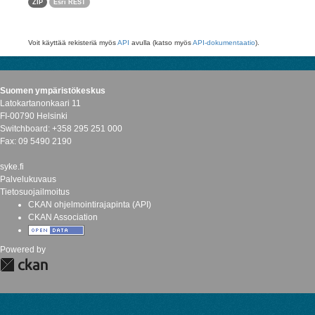
ZIP
Esri REST
Voit käyttää rekisteriä myös
API
avulla (katso myös
API-dokumentaatio
).
Suomen ympäristökeskus
Latokartanonkaari 11
FI-00790 Helsinki
Switchboard: +358 295 251 000
Fax: 09 5490 2190
syke.fi
Palvelukuvaus
Tietosuojailmoitus
CKAN ohjelmointirajapinta (API)
CKAN Association
Powered by