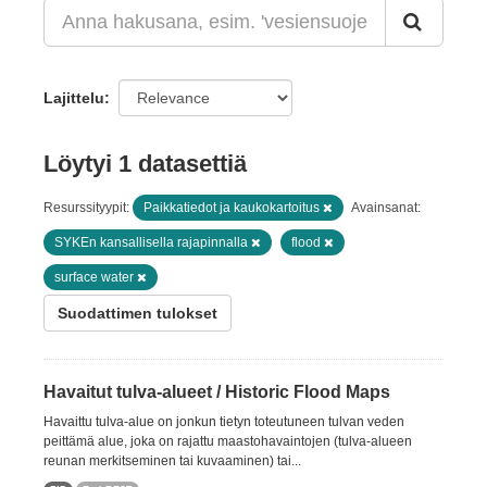
Lajittelu
Löytyi 1 datasettiä
Resurssityypit:
Paikkatiedot ja kaukokartoitus
Avainsanat:
SYKEn kansallisella rajapinnalla
flood
surface water
Suodattimen tulokset
Havaitut tulva-alueet / Historic Flood Maps
Havaittu tulva-alue on jonkun tietyn toteutuneen tulvan veden
peittämä alue, joka on rajattu maastohavaintojen (tulva-alueen
reunan merkitseminen tai kuvaaminen) tai...