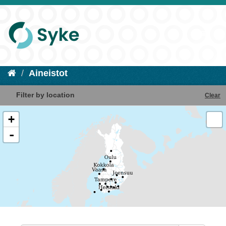
Aineistot
Filter by location
Clear
+
-