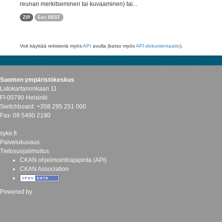
reunan merkitseminen tai kuvaaminen) tai...
ZIP
Esri REST
Voit käyttää rekisteriä myös
API
avulla (katso myös
API-dokumentaatio
).
Suomen ympäristökeskus
Latokartanonkaari 11
FI-00790 Helsinki
Switchboard: +358 295 251 000
Fax: 09 5490 2190
syke.fi
Palvelukuvaus
Tietosuojailmoitus
CKAN ohjelmointirajapinta (API)
CKAN Association
Powered by