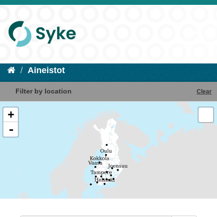
Aineistot
Filter by location
Clear
+
-