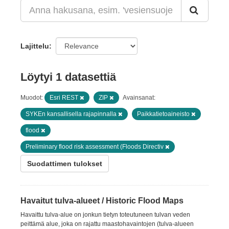
Lajittelu
Löytyi 1 datasettiä
Muodot:
Esri REST
ZIP
Avainsanat:
SYKEn kansallisella rajapinnalla
Paikkatietoaineisto
flood
Preliminary flood risk assessment (Floods Directiv
Suodattimen tulokset
Havaitut tulva-alueet / Historic Flood Maps
Havaittu tulva-alue on jonkun tietyn toteutuneen tulvan veden
peittämä alue, joka on rajattu maastohavaintojen (tulva-alueen