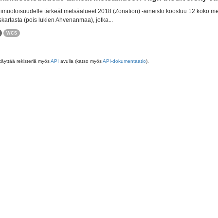
muotoisuudelle tärkeät metsäalueet 2018 (Zonation) -aineisto koostuu 12 koko m
skartasta (pois lukien Ahvenanmaa), jotka...
WCS
käyttää rekisteriä myös
API
avulla (katso myös
API-dokumentaatio
).