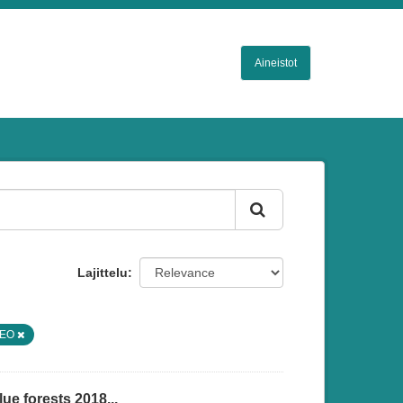
Aineistot
Lajittelu
FEO
ue forests 2018...