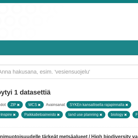
ytyi 1 datasettiä
dot:
ZIP
WCS
Avainsanat:
SYKEn kansallisella rajapinnalla
-Inspire
Paikkatietoaineisto
land use planning
biology
imuotoisuudelle tärkeät metsäalueet / High biodiversity val