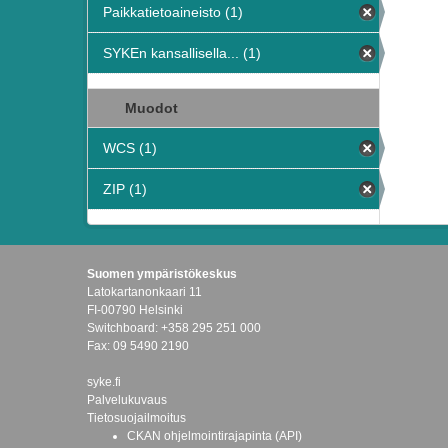
Paikkatietoaineisto (1)
SYKEn kansallisella... (1)
Muodot
WCS (1)
ZIP (1)
Suomen ympäristökeskus
Latokartanonkaari 11
FI-00790 Helsinki
Switchboard: +358 295 251 000
Fax: 09 5490 2190
syke.fi
Palvelukuvaus
Tietosuojailmoitus
CKAN ohjelmointirajapinta (API)