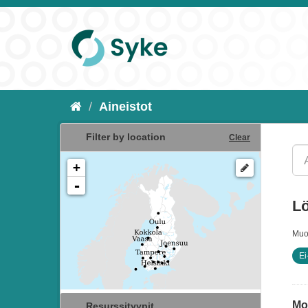
Aineistot
Filter by location
Clear
+
-
Lö
Muo
Ei
Mon
Resurssityypit