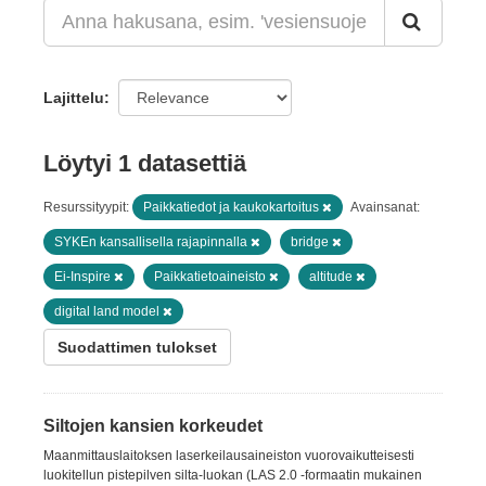
Lajittelu
Löytyi 1 datasettiä
Resurssityypit:
Paikkatiedot ja kaukokartoitus
Avainsanat:
SYKEn kansallisella rajapinnalla
bridge
Ei-Inspire
Paikkatietoaineisto
altitude
digital land model
Suodattimen tulokset
Siltojen kansien korkeudet
Maanmittauslaitoksen laserkeilausaineiston vuorovaikutteisesti
luokitellun pistepilven silta-luokan (LAS 2.0 -formaatin mukainen