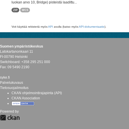
luokan arvo 10, Bridge) pisteistä laadittu...
ZIP
WCS
Voit käyttää rekisteriä myös
API
avulla (katso myös
API-dokumentaatio
).
Suomen ympäristökeskus
Latokartanonkaari 11
FI-00790 Helsinki
Switchboard: +358 295 251 000
Fax: 09 5490 2190
syke.fi
Palvelukuvaus
Tietosuojailmoitus
CKAN ohjelmointirajapinta (API)
CKAN Association
Powered by