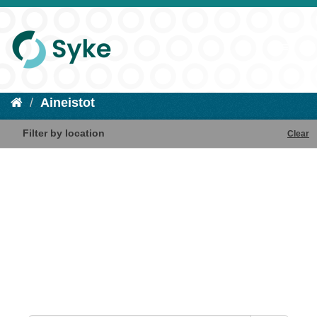
Aineistot
Filter by location
Clear