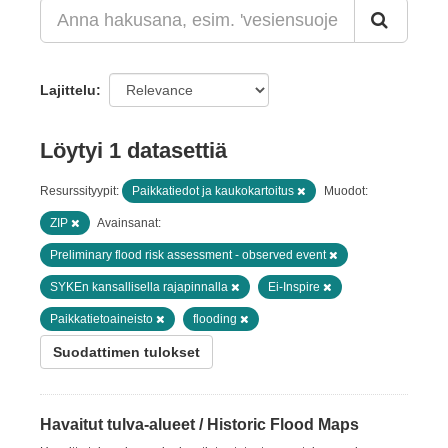
Lajittelu
Löytyi 1 datasettiä
Resurssityypit:
Paikkatiedot ja kaukokartoitus
Muodot:
ZIP
Avainsanat:
Preliminary flood risk assessment - observed event
SYKEn kansallisella rajapinnalla
Ei-Inspire
Paikkatietoaineisto
flooding
Suodattimen tulokset
Havaitut tulva-alueet / Historic Flood Maps