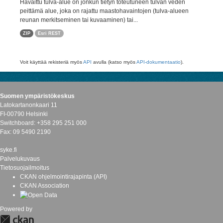
Havaittu tulva-alue on jonkun tietyn toteutuneen tulvan veden
peittämä alue, joka on rajattu maastohavaintojen (tulva-alueen
reunan merkitseminen tai kuvaaminen) tai...
ZIP
Esri REST
Voit käyttää rekisteriä myös
API
avulla (katso myös
API-dokumentaatio
).
Suomen ympäristökeskus
Latokartanonkaari 11
FI-00790 Helsinki
Switchboard: +358 295 251 000
Fax: 09 5490 2190
syke.fi
Palvelukuvaus
Tietosuojailmoitus
CKAN ohjelmointirajapinta (API)
CKAN Association
Powered by