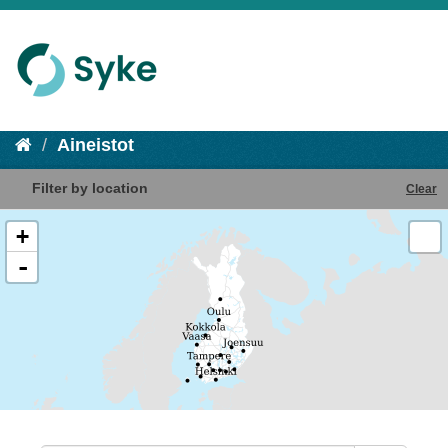
Aineistot
Filter by location
Clear
+
-