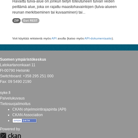
Havaittu tulva-alue on jonkun tietyn toteutuneen tulvan veden
peittämä alue, joka on rajattu maastohavaintojen (tulva-alueen
reunan merkitseminen tai kuvaaminen) tai...
ZIP
Esri REST
Voit käyttää rekisteriä myös
API
avulla (katso myös
API-dokumentaatio
).
Suomen ympäristökeskus
Latokartanonkaari 11
FI-00790 Helsinki
Switchboard: +358 295 251 000
Fax: 09 5490 2190
syke.fi
Palvelukuvaus
Tietosuojailmoitus
CKAN ohjelmointirajapinta (API)
CKAN Association
Powered by