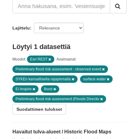
Lajittelu
Löytyi 1 datasettiä
Muodot:
Esri REST
Avainsanat:
Preliminary flood risk assessment - observed event
SYKEn kansallisella rajapinnalla
surface water
Ei-Inspire
flood
Preliminary flood risk assessment (Floods Directiv
Suodattimen tulokset
Havaitut tulva-alueet / Historic Flood Maps