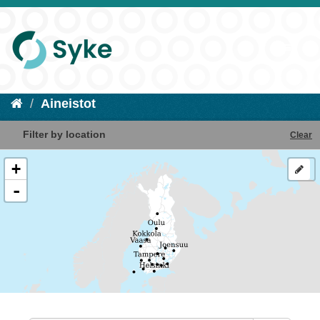
Aineistot
Filter by location
Clear
+
-