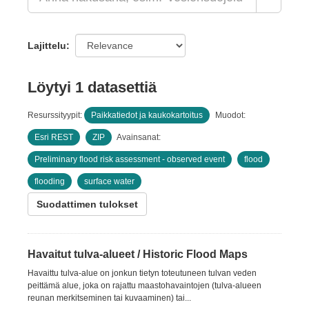
Lajittelu
Löytyi 1 datasettiä
Resurssityypit:
Paikkatiedot ja kaukokartoitus
Muodot:
Esri REST
ZIP
Avainsanat:
Preliminary flood risk assessment - observed event
flood
flooding
surface water
Suodattimen tulokset
Havaitut tulva-alueet / Historic Flood Maps
Havaittu tulva-alue on jonkun tietyn toteutuneen tulvan veden
peittämä alue, joka on rajattu maastohavaintojen (tulva-alueen
reunan merkitseminen tai kuvaaminen) tai...