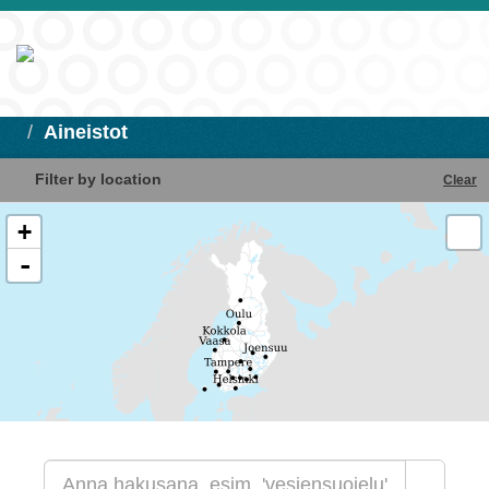
Aineistot
Filter by location
Clear
+
-