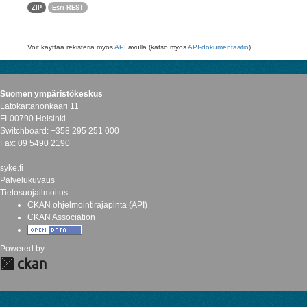
ZIP
Esri REST
Voit käyttää rekisteriä myös
API
avulla (katso myös
API-dokumentaatio
).
Suomen ympäristökeskus
Latokartanonkaari 11
FI-00790 Helsinki
Switchboard: +358 295 251 000
Fax: 09 5490 2190
syke.fi
Palvelukuvaus
Tietosuojailmoitus
CKAN ohjelmointirajapinta (API)
CKAN Association
Powered by