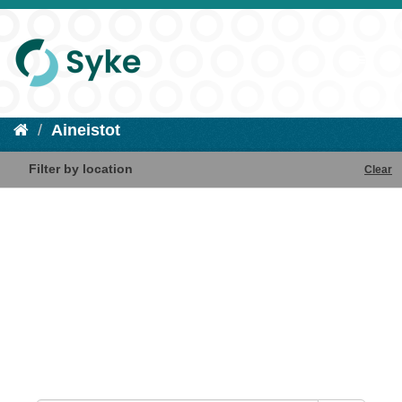
Aineistot
Filter by location
Clear