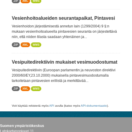
ZIP
XML
WMS
Vesienhoitoalueiden seurantapaikat, Pintavesi
Vesienhoidon järjestämisestä annetun lain (1299/2004) 9 §:n
mukaan vesienhoitoalueella pintavesien seuranta on järjestettävä
niin, että niiden tilasta saadaan yhtenäinen ja...
ZIP
XML
WMS
Vesipuitedirektiivin mukaiset vesimuodostumat
Vesipuitedirektiivin (Euroopan parlamentin ja neuvoston direktiivi
2000/60/EY,23.10.2000) mukaisella pintavesimuodostumalla
tarkoitetaan pintavesien erillistä ja merkittävää...
ZIP
XML
WMS
Voit käyttää rekisteriä myös
API
avulla (katso myös
API-dokumentaatio
).
Suomen ympäristökeskus
Latokartanonkaari 11