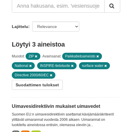
Lajittelu
Löytyi 3 aineistoa
Muodot:
ZIP
Avainsanat:
Paikkatietoaineisto
National
INSPIRE-tietotuote
surface water
Directive 2000/60/EC
Suodattimen tulokset
Uimavesidirektiivin mukaiset uimavedet
Suomen EU:n uimavesidirektiivin asettamat kävijämääräkriteerit
ylittävät uimarannat vuodesta 2006 alkaen. Uimarannat on
luokiteltu aineistossa entisiin, olemassa oleviin ja...