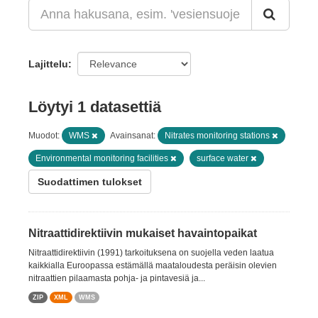
Lajittelu
Löytyi 1 datasettiä
Muodot:
WMS
Avainsanat:
Nitrates monitoring stations
Environmental monitoring facilities
surface water
Suodattimen tulokset
Nitraattidirektiivin mukaiset havaintopaikat
Nitraattidirektiivin (1991) tarkoituksena on suojella veden laatua
kaikkialla Euroopassa estämällä maataloudesta peräisin olevien
nitraattien pilaamasta pohja- ja pintavesiä ja...
ZIP
XML
WMS