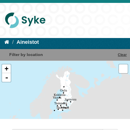
Aineistot
Filter by location
Clear
+
-