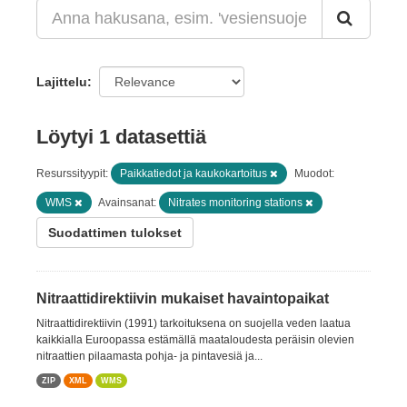
Lajittelu
Löytyi 1 datasettiä
Resurssityypit:
Paikkatiedot ja kaukokartoitus
Muodot:
WMS
Avainsanat:
Nitrates monitoring stations
Suodattimen tulokset
Nitraattidirektiivin mukaiset havaintopaikat
Nitraattidirektiivin (1991) tarkoituksena on suojella veden laatua
kaikkialla Euroopassa estämällä maataloudesta peräisin olevien
nitraattien pilaamasta pohja- ja pintavesiä ja...
ZIP
XML
WMS