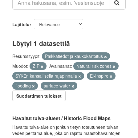
Lajittelu
Löytyi 1 datasettiä
Resurssityypit:
Paikkatiedot ja kaukokartoitus
Muodot:
ZIP
Avainsanat:
Natural risk zones
SYKEn kansallisella rajapinnalla
Ei-Inspire
flooding
surface water
Suodattimen tulokset
Havaitut tulva-alueet / Historic Flood Maps
Havaittu tulva-alue on jonkun tietyn toteutuneen tulvan
veden peittämä alue, joka on rajattu maastohavaintojen