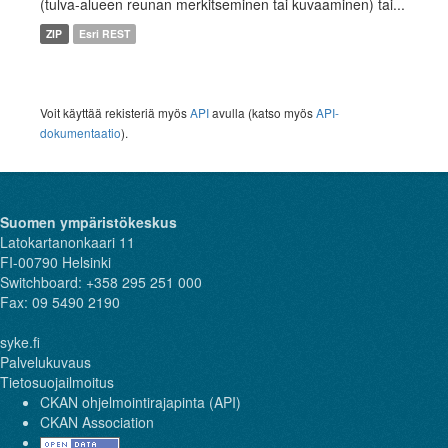
(tulva-alueen reunan merkitseminen tai kuvaaminen) tai...
ZIP
Esri REST
Voit käyttää rekisteriä myös
API
avulla (katso myös
API-
dokumentaatio
).
Suomen ympäristökeskus
Latokartanonkaari 11
FI-00790 Helsinki
Switchboard: +358 295 251 000
Fax: 09 5490 2190
syke.fi
Palvelukuvaus
Tietosuojailmoitus
CKAN ohjelmointirajapinta (API)
CKAN Association